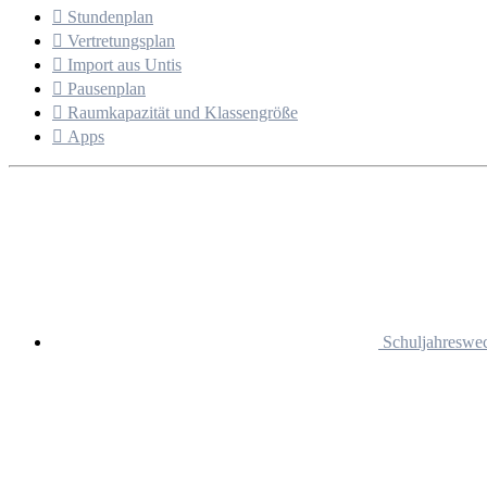

Stundenplan

Vertretungsplan

Import aus Untis

Pausenplan

Raumkapazität und Klassengröße

Apps
Schuljahreswec