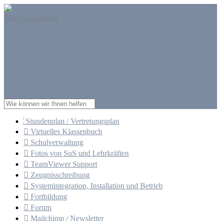
BBS-Verwaltung
Stundenplan / Vertretungsplan

Virtuelles Klassenbuch

Schulverwaltung

Fotos von SuS und Lehrkräften

TeamViewer Support

Zeugnisschreibung

Systemintegration, Installation und Betrieb

Fortbildung

Forum

Mailchimp / Newsletter